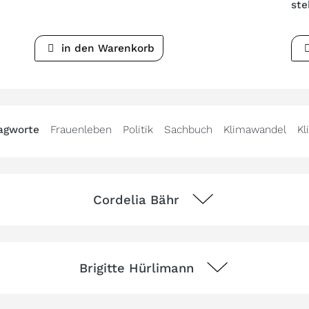
ste
in den Warenkorb
agworte
Frauenleben
Politik
Sachbuch
Klimawandel
Kl
Cordelia Bähr
Brigitte Hürlimann