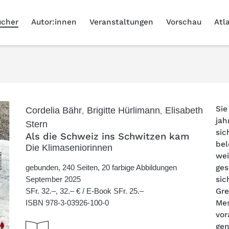
ücher
Autor:innen
Veranstaltungen
Vorschau
Atl
Sie
Cordelia Bähr
,
Brigitte Hürlimann
,
Elisabeth
jah
Stern
sic
Als die Schweiz ins Schwitzen kam
bel
Die Klimaseniorinnen
wei
gebunden, 240 Seiten, 20 farbige Abbildungen
ges
September 2025
sic
SFr. 32.–, 32.– € / E-Book SFr. 25.–
Gre
ISBN
978-3-03926-100-0
Mes
vor
ge