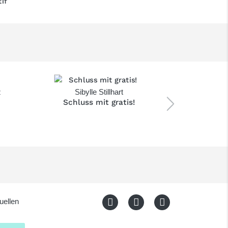
z
Sibylle Stillhart
Schluss mit gratis!
Isabel Rohne
50 Jahre 
uellen