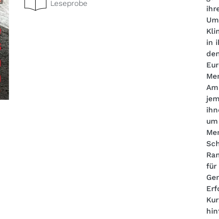
Leseprobe
ihr
Um 
Kli
in 
den
Eur
Me
Am 
jem
ihn
um 
Men
Sch
Ram
für
Gen
Erf
Kur
hin