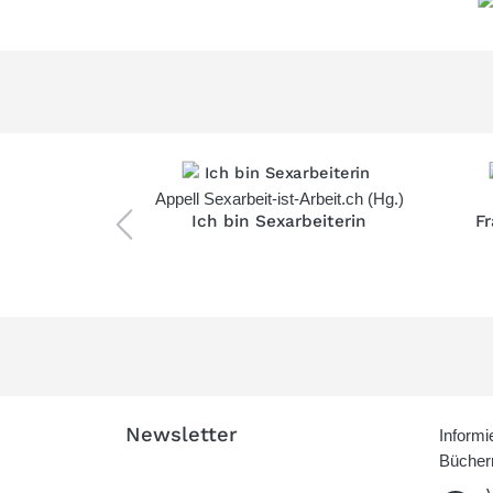
Appell Sexarbeit-ist-Arbeit.ch (Hg.)
Ich bin Sexarbeiterin
F
anne Pletscher
Schweiz?
Newsletter
Informi
Büchern