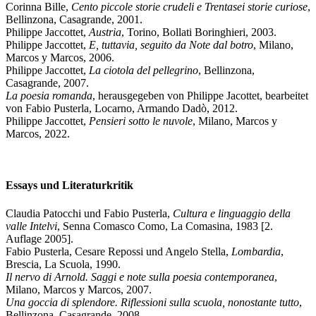
Corinna Bille,
Cento piccole storie crudeli e Trentasei storie curiose
,
Bellinzona, Casagrande, 2001.
Philippe Jaccottet,
Austria
, Torino, Bollati Boringhieri, 2003.
Philippe Jaccottet,
E, tuttavia, seguito da Note dal botro
, Milano,
Marcos y Marcos, 2006.
Philippe Jaccottet,
La ciotola del pellegrino
, Bellinzona,
Casagrande, 2007.
La poesia romanda
, herausgegeben von Philippe Jacottet, bearbeitet
von Fabio Pusterla, Locarno, Armando Dadò, 2012.
Philippe Jaccottet,
Pensieri sotto le nuvole
, Milano, Marcos y
Marcos, 2022.
Essays und Literaturkritik
Claudia Patocchi und Fabio Pusterla,
Cultura e linguaggio della
valle Intelvi
, Senna Comasco Como, La Comasina, 1983 [2.
Auflage 2005].
Fabio Pusterla, Cesare Repossi und Angelo Stella,
Lombardia
,
Brescia, La Scuola, 1990.
Il nervo di Arnold. Saggi e note sulla poesia contemporanea
,
Milano, Marcos y Marcos, 2007.
Una goccia di splendore. Riflessioni sulla scuola, nonostante tutto
,
Bellinzona, Casagrande, 2008.