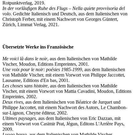
Rotpunktverlag, 2019.
In der vorläufigen Ruhe des Flugs
–
Nella quiete provvisoria del
volo
. Gedichte Italienisch und Deutsch, aus dem Italienischen von
Christoph Ferber, mit einem Nachwort von Georges Güntert,
Zürich, Limmat Verlag, 2021.
Übersetzte Werke ins Französische
Me voici là dans le noir
, aus dem Italienischen von Mathilde
Vischer, Moudon, Editions Empreintes, 2001.
Une voix pour le noir: poésies 1985-1999
, aus dem Italienischen
von Mathilde Vischer, mit einem Vorwort von Philippe Jaccottet,
Lausanne, Editions d'En bas, 2001.
Les choses sans histoire
, aus dem Italienischen von Mathilde
Vischer, mit einem Vorwort von Mattia Cavadini, Moudon, Editions
Empreintes, 2002.
Deux rives
, aus dem Italienischen von Béatrice de Jurquet und
Philippe Jaccottet, mit einem Nachwort des Autors, Le Chambon-
sur-Lignon, Cheyne éditeur, 2002.
Ultimes paysages
, aus dem Italienischen von Eric Dazzan, mit
einem Vorwort von Casimir Prat, Jégun, Editons L'Arrière Pays,
2009.
Luogo basso
, aus dem Italienischen von Mathilde Vischer,