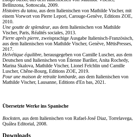
Bellinzona, Sottoscala, 2009.
Histoires du tatou
, aus dem Italienischen von Mathilde Vischer, mit
einem Vorwort von Pierre Lepori, Carouge-Genève, Editions ZOE,
2010.
Une goutte de splendeur
, aus dem Italienischen von Mathilde
Vischer, Paris, Réalités sociales, 2013.
Pierre après pierre
, zweisprachige Ausgabe Italienisch-Französisch,
aus dem Italienischen von Mathilde Vischer, Genève, MētisPresses,
2017.
Helvétique équilibre
, herausgegeben von Camille Luscher, aus dem
Deutschen und Italienischen von Étienne Barilier, Anita Rochedy,
Marina Skalova, Mathilde Vischer, Lionel Felchlin und Camille
Luscher, Chêne-Bourg, Editions ZOE, 2019.
Pour une maison de retraite lombarde
, aus dem Italienischen von
Mathilde Vischer, Lausanne, Editions d'En bas, 2021.
Übersetzte Werke ins Spanische
Bocksten
, aus dem Italienischen von Rafael-José Diaz, Torrelavega,
Quálea Editorial, 2008.
Downloads