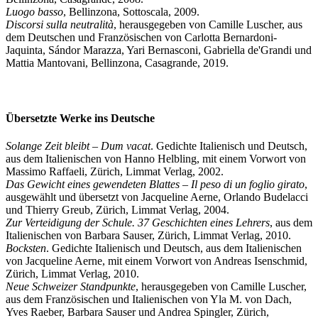
Luogo basso
, Bellinzona, Sottoscala, 2009.
Discorsi sulla neutralità
, herausgegeben von Camille Luscher, aus
dem Deutschen und Französischen von Carlotta Bernardoni-
Jaquinta, Sándor Marazza, Yari Bernasconi, Gabriella de'Grandi und
Mattia Mantovani, Bellinzona, Casagrande, 2019.
Übersetzte Werke ins Deutsche
Solange Zeit bleibt
–
Dum vacat
. Gedichte Italienisch und Deutsch,
aus dem Italienischen von Hanno Helbling, mit einem Vorwort von
Massimo Raffaeli, Zürich, Limmat Verlag, 2002.
Das Gewicht eines gewendeten Blattes – Il peso di un foglio girato
,
ausgewählt und übersetzt von Jacqueline Aerne, Orlando Budelacci
und Thierry Greub, Zürich, Limmat Verlag, 2004.
Zur Verteidigung der Schule. 37 Geschichten eines Lehrers
, aus dem
Italienischen von Barbara Sauser, Zürich, Limmat Verlag, 2010.
Bocksten
. Gedichte Italienisch und Deutsch, aus dem Italienischen
von Jacqueline Aerne, mit einem Vorwort von Andreas Isenschmid,
Zürich, Limmat Verlag, 2010.
Neue Schweizer Standpunkte
, herausgegeben von Camille Luscher,
aus dem Französischen und Italienischen von Yla M. von Dach,
Yves Raeber, Barbara Sauser und Andrea Spingler, Zürich,