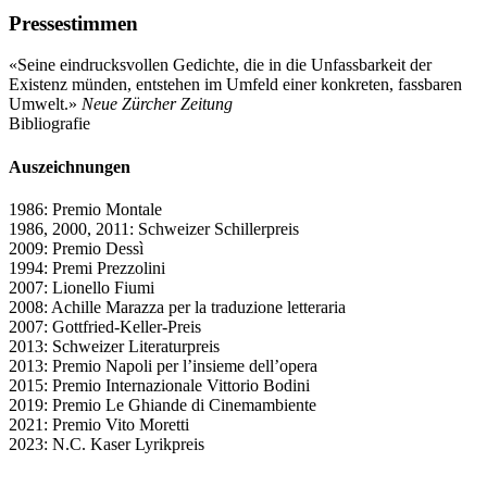
Pressestimmen
«Seine eindrucksvollen Gedichte, die in die Unfassbarkeit der
Existenz münden, entstehen im Umfeld einer konkreten, fassbaren
Umwelt.»
Neue Zürcher Zeitung
Bibliografie
Auszeichnungen
1986: Premio Montale
1986, 2000, 2011: Schweizer Schillerpreis
2009: Premio Dessì
1994: Premi Prezzolini
2007: Lionello Fiumi
2008: Achille Marazza per la traduzione letteraria
2007: Gottfried-Keller-Preis
2013: Schweizer Literaturpreis
2013: Premio Napoli per l’insieme dell’opera
2015: Premio Internazionale Vittorio Bodini
2019: Premio Le Ghiande di Cinemambiente
2021: Premio Vito Moretti
2023: N.C. Kaser Lyrikpreis