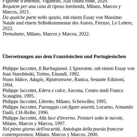
Figurine d'antenati
, Viganello, Alla chiara fonte, 2020.
Requiem per una casa di riposo lombarda
, Milano, Marcos y
Marcos, 2021.
Da qualche parte nello spazio
, mit einem Essay von Massimo
Natale und einem Selbstkommentar des Autors, Firenze, Le Lettere,
2022.
Tremalume
, Milano, Marcos y Marcos, 2022.
Übersetzungen aus dem Französischen und Portugiesischen
Philippe Jaccottet,
Il Barbagianni. L'Ignorante
, mit einem Essay von
Jean Starobinski, Torino, Einaudi, 1992.
Nuno Júdice,
Adagio, Ripatransone
, Ranica, Sestante Edizioni,
1994.
Philippe Jaccottet,
Edera e calce
, Ancona, Centro studi Franco
Scataglini, 1995.
Philippe Jaccottet,
Libretto
, Milano, Scheiwiller, 1995.
Philippe Jaccottet,
Paesaggio con figure assent
i, Locarno, Armando
Dadò, CH-Reihe, 1996.
Philippe Jaccottet,
Alla luce d'inverno. Pensieri sotto le nuvole
,
Milano, Marcos y Marcos, 1997.
Nel pieno giorno dell'oscurità. Antologia della poesia francese
contemporanea
, Milano, Marcos y Marcos, 2000.