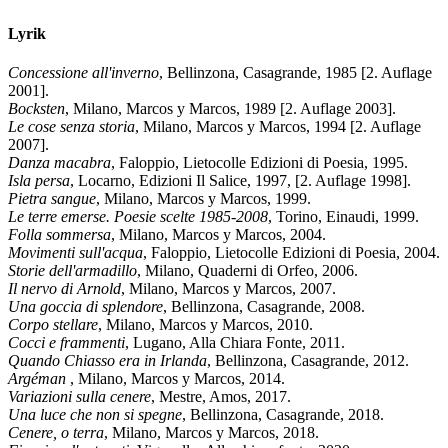
Lyrik
Concessione all'inverno
, Bellinzona, Casagrande, 1985 [2. Auflage
2001].
Bocksten
, Milano, Marcos y Marcos, 1989 [2. Auflage 2003].
Le cose senza storia
, Milano, Marcos y Marcos, 1994 [2. Auflage
2007].
Danza macabra
, Faloppio, Lietocolle Edizioni di Poesia, 1995.
Isla persa
, Locarno, Edizioni Il Salice, 1997, [2. Auflage 1998].
Pietra sangue
, Milano, Marcos y Marcos, 1999.
Le terre emerse. Poesie scelte 1985-2008
, Torino, Einaudi, 1999.
Folla sommersa
, Milano, Marcos y Marcos, 2004.
Movimenti sull'acqua
, Faloppio, Lietocolle Edizioni di Poesia, 2004.
Storie dell'armadillo
, Milano, Quaderni di Orfeo, 2006.
Il nervo di Arnold
, Milano, Marcos y Marcos, 2007.
Una goccia di splendore
, Bellinzona, Casagrande, 2008.
Corpo stellare
, Milano, Marcos y Marcos, 2010.
Cocci e frammenti
, Lugano, Alla Chiara Fonte, 2011.
Quando Chiasso era in Irlanda
, Bellinzona, Casagrande, 2012.
Argéman
, Milano, Marcos y Marcos, 2014.
Variazioni sulla cenere
, Mestre, Amos, 2017.
Una luce che non si spegne
, Bellinzona, Casagrande, 2018.
Cenere, o terra
, Milano, Marcos y Marcos, 2018.