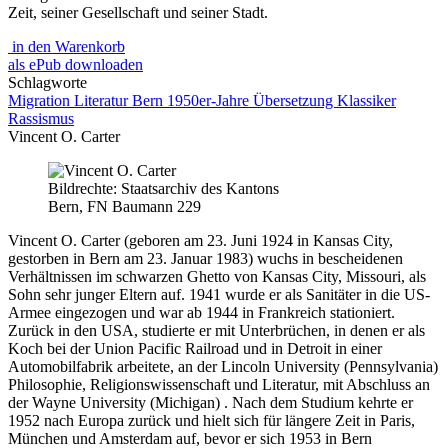
Zeit, seiner Gesellschaft und seiner Stadt.
in den Warenkorb
als ePub downloaden
Schlagworte
Migration
Literatur
Bern
1950er-Jahre
Übersetzung
Klassiker
Rassismus
Vincent O. Carter
Bildrechte: Staatsarchiv des Kantons
Bern, FN Baumann 229
Vincent O. Carter (geboren am 23. Juni 1924 in Kansas City,
gestorben in Bern am 23. Januar 1983) wuchs in bescheidenen
Verhältnissen im schwarzen Ghetto von Kansas City, Missouri, als
Sohn sehr junger Eltern auf. 1941 wurde er als Sanitäter in die US-
Armee eingezogen und war ab 1944 in Frankreich stationiert.
Zurück in den USA, studierte er mit Unterbrüchen, in denen er als
Koch bei der Union Pacific Railroad und in Detroit in einer
Automobilfabrik arbeitete, an der Lincoln University (Pennsylvania)
Philosophie, Religionswissenschaft und Literatur, mit Abschluss an
der Wayne University (Michigan) . Nach dem Studium kehrte er
1952 nach Europa zurück und hielt sich für längere Zeit in Paris,
München und Amsterdam auf, bevor er sich 1953 in Bern