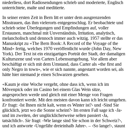
niederliess, dort Radiosendungen schrieb und moderierte, Englisch
unterrichtete, malte und meditierte.
In seiner ersten Zeit in Bern litt er unter dem ausgrenzenden
Misstrauen, das ihm vielerorts entgegenschlug. Er beobachtete und
schrieb seine Überlegungen und Empfindungen auf, voller
Erstaunen, manchmal mit Unverständnis, Irritation, analytisch,
melancholisch und dennoch immer auch witzig. 1957 stellte er das
Manuskript zu «The Bern Book: A Record of the Voyage of the
Mind» fertig, welches 1970 veröffentlicht wurde (John Day, New
York). Der Text ist ein einzigartiges Porträt der Stadt, der damaligen
Kulturszene und von Carters Lebensumgebung. Vor allem aber
beschäftigt er sich mit dem Umstand, dass Carter als «the first and
only Negro in town», wie er sich nannte, angestarrt worden sei, als
hätte hier niemand je einen Schwarzen gesehen.
«Kaum je eine Woche vergeht, ohne dass ich, wenn ich im
Mövenpick oder im Casino bei einem Glas Wein sitze,
angesprochen werde und gleich mit einer Menge von Fragen
konfrontiert werde. Mit den meisten davon kann ich leicht umgehen.
Er
fragt: ‹Ist Ihnen nicht kalt, wenn es Winter ist?› und ‹Sind Sie
glücklich, jetzt wo die Sonne scheint?› Im ersten Fall sage ich ‹Ja›
und im zweiten, der unglücklicherweise selten passiert ‹Ja,
tatsächlich›.
Sie
fragt: ‹Wie lange sind Sie schon in der Schweiz?›,
und ich antworte ‹Ungefähr dreieinhalb Jahre›. – ‹So lange!›, staunt