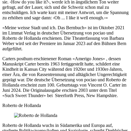
sie. ‹How do you like it?›, werde ich in ängstlichem Ton weiter
gefragt, auf der Lauer, sich und die Schweiz schon mal zu
entschuldigen. Ich warte kurz mit meiner Antwort, um die Spannung
zu erhöhen und sage dann: ‹Oh ... I like it well enough.›»
«Meine weisse Stadt und ich. Das Bernbuch» ist im Oktober 2021
im Limmat Verlag in deutscher Übersetzung von pociao und
Roberto de Hollanda erschienen. Die Theaterfassung von Barbara
Weber wird seit der Premiere im Januar 2023 auf den Bühnen Bern
aufgeführt.
Carters posthum erschienener Roman «Amerigo Jones» , dessen
Manuskript Carter bereits 1963 fertiggestellt hatte, schildert eine
Kindheit in Kansas City während den 1920er und 1930er-Jahren,
einer Ära, die von Rassentrennung und alltäglicher Ungerechtigkeit
geprägt war. Die deutsche Übersetzung von pociao und Roberto de
Hollanda erscheint zum 100. Geburtstags von Vincent O. Carter im
Juni 2024. Die Originalausgabe erschien 2003 unter dem Titel
«Such Sweet Thunder» bei Steerforth Press, New Hampshire.
Roberto de Hollanda
Roberto de Hollanda wuchs in Südamerika und Europa auf,
studierte Politikwissenschaften und Soziologie, schreibt Drehbücher,