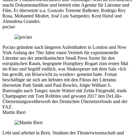
macht Dokumentarfilme und betrieb eine Agentur für Literatur und
Film. Er übersetzte u.a. Gonzalo Torrente Ballester, Rodrigo Rey
Rosa, Mohamed Mrabet, José Luis Sampedro, Kent Haruf und
Almudena Grandes.
pociao
Pociao gründete nach längeren Aufenthalten in London und New
York Anfang der 70er Jahre einen Vertrieb für experimentelle
Literatur aus der amerikanischen Small Press Szene für den
europäischen Raum, begegnete Humphrey Bogart zum ersten Mal
im Kino und begriff endlich, was Shakespeare mit dem Satz «Ich
bin gewillt, ein Bösewicht zu werden» gemeint hatte. Fortan
beschäftigte sie sich am liebsten mit den Filous der Literatur,
übersetzte Patti Smith und Paul Bowles, folgte William S.
Burroughs nach Tanger, tanzte Walzer mit Zelda Fitzgerald, trank
Champagner mit Tom Robbins und gewann 2017 den DeLillo-
Übersetzungswettbewerb des Deutschen Übersetzerfonds und der
FAZ.
Martin Bieri
Lebt und arbeitet in Bern. Studium der Theaterwissenschaft und