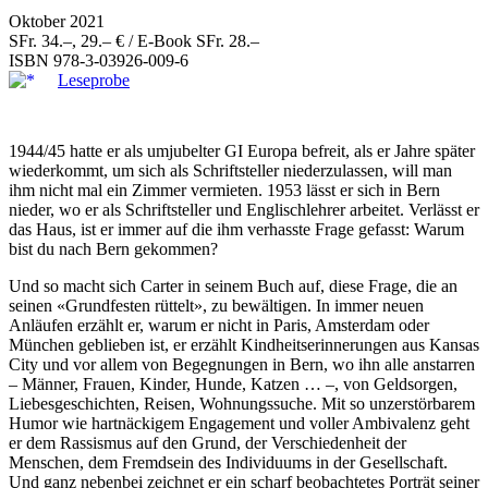
Oktober 2021
SFr. 34.–, 29.– € / E-Book SFr. 28.–
ISBN
978-3-03926-009-6
Leseprobe
1944/45 hatte er als umjubelter GI Europa befreit, als er Jahre später
wiederkommt, um sich als Schriftsteller niederzulassen, will man
ihm nicht mal ein Zimmer vermieten. 1953 lässt er sich in Bern
nieder, wo er als Schriftsteller und Englischlehrer arbeitet. Verlässt er
das Haus, ist er immer auf die ihm verhasste Frage gefasst: Warum
bist du nach Bern gekommen?
Und so macht sich Carter in seinem Buch auf, diese Frage, die an
seinen «Grundfesten rüttelt», zu bewältigen. In immer neuen
Anläufen erzählt er, warum er nicht in Paris, Amsterdam oder
München geblieben ist, er erzählt Kindheitserinnerungen aus Kansas
City und vor allem von Begegnungen in Bern, wo ihn alle anstarren
– Männer, Frauen, Kinder, Hunde, Katzen … –, von Geldsorgen,
Liebesgeschichten, Reisen, Wohnungssuche. Mit so unzerstörbarem
Humor wie hartnäckigem Engagement und voller Ambivalenz geht
er dem Rassismus auf den Grund, der Verschiedenheit der
Menschen, dem Fremdsein des Individuums in der Gesellschaft.
Und ganz nebenbei zeichnet er ein scharf beobachtetes Porträt seiner