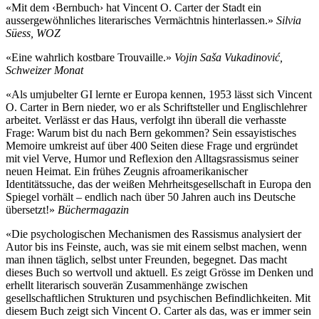
«Mit dem ‹Bernbuch› hat Vincent O. Carter der Stadt ein
aussergewöhnliches literarisches Vermächtnis hinterlassen.»
Silvia
Süess, WOZ
«Eine wahrlich kostbare Trouvaille.»
Vojin Saša Vukadinović,
Schweizer Monat
«Als umjubelter GI lernte er Europa kennen, 1953 lässt sich Vincent
O. Carter in Bern nieder, wo er als Schriftsteller und Englischlehrer
arbeitet. Verlässt er das Haus, verfolgt ihn überall die verhasste
Frage: Warum bist du nach Bern gekommen? Sein essayistisches
Memoire umkreist auf über 400 Seiten diese Frage und ergründet
mit viel Verve, Humor und Reflexion den Alltagsrassismus seiner
neuen Heimat. Ein frühes Zeugnis afroamerikanischer
Identitätssuche, das der weißen Mehrheitsgesellschaft in Europa den
Spiegel vorhält – endlich nach über 50 Jahren auch ins Deutsche
übersetzt!»
Büchermagazin
«Die psychologischen Mechanismen des Rassismus analysiert der
Autor bis ins Feinste, auch, was sie mit einem selbst machen, wenn
man ihnen täglich, selbst unter Freunden, begegnet. Das macht
dieses Buch so wertvoll und aktuell. Es zeigt Grösse im Denken und
erhellt literarisch souverän Zusammenhänge zwischen
gesellschaftlichen Strukturen und psychischen Befindlichkeiten. Mit
diesem Buch zeigt sich Vincent O. Carter als das, was er immer sein