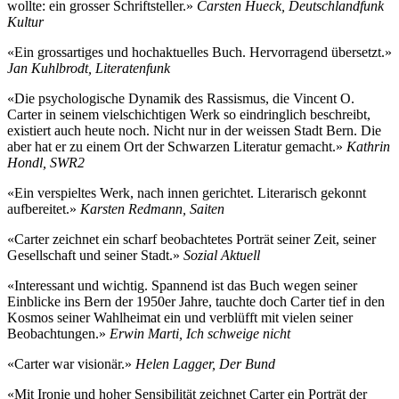
wollte: ein grosser Schriftsteller.»
Carsten Hueck, Deutschlandfunk
Kultur
«Ein grossartiges und hochaktuelles Buch. Hervorragend übersetzt.»
Jan Kuhlbrodt, Literatenfunk
«Die psychologische Dynamik des Rassismus, die Vincent O.
Carter in seinem vielschichtigen Werk so eindringlich beschreibt,
existiert auch heute noch. Nicht nur in der weissen Stadt Bern. Die
aber hat er zu einem Ort der Schwarzen Literatur gemacht.»
Kathrin
Hondl, SWR2
«Ein verspieltes Werk, nach innen gerichtet. Literarisch gekonnt
aufbereitet.»
Karsten Redmann, Saiten
«Carter zeichnet ein scharf beobachtetes Porträt seiner Zeit, seiner
Gesellschaft und seiner Stadt.»
Sozial Aktuell
«Interessant und wichtig. Spannend ist das Buch wegen seiner
Einblicke ins Bern der 1950er Jahre, tauchte doch Carter tief in den
Kosmos seiner Wahlheimat ein und verblüfft mit vielen seiner
Beobachtungen.»
Erwin Marti, Ich schweige nicht
«Carter war visionär.»
Helen Lagger, Der Bund
«Mit Ironie und hoher Sensibilität zeichnet Carter ein Porträt der