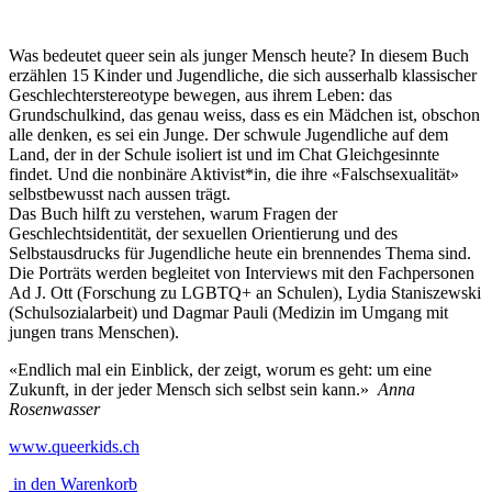
Was bedeutet queer sein als junger Mensch heute? In diesem Buch
erzählen 15 Kinder und Jugendliche, die sich ausserhalb klassischer
Geschlechterstereotype bewegen, aus ihrem Leben: das
Grundschulkind, das genau weiss, dass es ein Mädchen ist, obschon
alle denken, es sei ein Junge. Der schwule Jugendliche auf dem
Land, der in der Schule isoliert ist und im Chat Gleichgesinnte
findet. Und die nonbinäre Aktivist*in, die ihre «Falschsexualität»
selbstbewusst nach aussen trägt.
Das Buch hilft zu verstehen, warum Fragen der
Geschlechtsidentität, der sexuellen Orientierung und des
Selbstausdrucks für Jugendliche heute ein brennendes Thema sind.
Die Porträts werden begleitet von Interviews mit den Fachpersonen
Ad J. Ott (Forschung zu LGBTQ+ an Schulen), Lydia Staniszewski
(Schulsozialarbeit) und Dagmar Pauli (Medizin im Umgang mit
jungen trans Menschen).
«Endlich mal ein Einblick, der zeigt, worum es geht: um eine
Zukunft, in der jeder Mensch sich selbst sein kann.»
Anna
Rosenwasser
www.queerkids.ch
in den Warenkorb