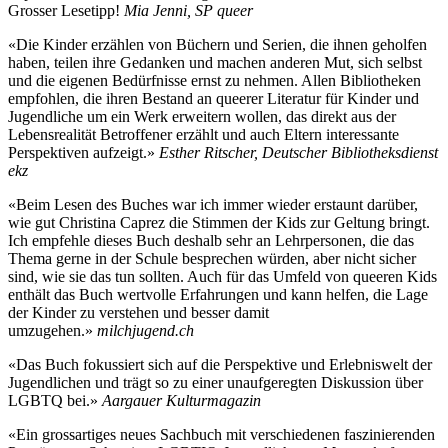
Grosser Lesetipp!
Mia Jenni, SP queer
«Die Kinder erzählen von Büchern und Serien, die ihnen geholfen
haben, teilen ihre Gedanken und machen anderen Mut, sich selbst
und die eigenen Bedürfnisse ernst zu nehmen. Allen Bibliotheken
empfohlen, die ihren Bestand an queerer Literatur für Kinder und
Jugendliche um ein Werk erweitern wollen, das direkt aus der
Lebensrealität Betroffener erzählt und auch Eltern interessante
Perspektiven aufzeigt.»
Esther Ritscher, Deutscher Bibliotheksdienst
ekz
«Beim Lesen des Buches war ich immer wieder erstaunt darüber,
wie gut Christina Caprez die Stimmen der Kids zur Geltung bringt.
Ich empfehle dieses Buch deshalb sehr an Lehrpersonen, die das
Thema gerne in der Schule besprechen würden, aber nicht sicher
sind, wie sie das tun sollten. Auch für das Umfeld von queeren Kids
enthält das Buch wertvolle Erfahrungen und kann helfen, die Lage
der Kinder zu verstehen und besser damit
umzugehen.»
milchjugend.ch
«Das Buch fokussiert sich auf die Perspektive und Erlebniswelt der
Jugendlichen und trägt so zu einer unaufgeregten Diskussion über
LGBTQ bei.»
Aargauer Kulturmagazin
«Ein grossartiges neues Sachbuch mit verschiedenen faszinierenden