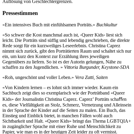
Auflösung von Geschlechtergrenzen.
Pressestimmen
«Ein intensives Buch mit einfühlsamen Porträts.»
Buchkultur
«So schwer die Kost manchmal auch ist, ‹Queer Kids› liest sich
leicht. Die Porträts sind süffig und lebendig geschrieben, die direkte
Rede sorgt für ein kurzweiliges Leseerlebnis. Christina Caprez
nimmt sich zurück, gibt den Porträtierten Raum und schaltet sich nur
ein, um kurz den Kontext zur Erzählung ihres jeweiligen
Gegenübers zu liefern. So ist es der Autorin gelungen, Nähe zu
schaffen zu den Jugendlichen. »
Vittoria Burgunder, Keystone-SDA
«Roh, ungeschönt und voller Leben.»
Vera Zatti, Saiten
«Von Kindern lernen – es lohnt sich immer wieder. Kaum ein
Sachbuch zeigt dies so exemplarisch wie der Porträtband «Queer
Kids» der Journalistin Christina Caprez. Caprez’ Porträts schaﬀen
es, diese Vielfältigkeit an Stolz, Schmerz, Vernetzung und Alleinsein
in der Sprache der Kinder auf die Seiten zu malen. Ein Buch, das
Einstieg und Einblick bietet, in manchen Fällen wohl auch
Sichtbarkeit und Halt. «Queer Kids» bringt das Thema LGBTQIA+
in zugänglicher Sprache mit einer Ruhe und Menschlichkeit zu
Papier, wie man es in der heutigen Zeit leider zu oft vermisst.