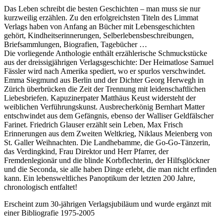
Das Leben schreibt die besten Geschichten – man muss sie nur
kurzweilig erzählen. Zu den erfolgreichsten Titeln des Limmat
Verlags haben von Anfang an Bücher mit Lebensgeschichten
gehört, Kindheitserinnerungen, Selberlebensbeschreibungen,
Briefsammlungen, Biografien, Tagebücher …
Die vorliegende Anthologie enthält erzählerische Schmuckstücke
aus der dreissigjährigen Verlagsgeschichte: Der Heimatlose Samuel
Fässler wird nach Amerika spediert, wo er spurlos verschwindet.
Emma Siegmund aus Berlin und der Dichter Georg Herwegh in
Zürich überbrücken die Zeit der Trennung mit leidenschaftlichen
Liebesbriefen. Kapuzinerpater Matthäus Keust widersteht der
weiblichen Verführungskunst. Ausbrecherkönig Bernhart Matter
entschwindet aus dem Gefängnis, ebenso der Walliser Geldfälscher
Farinet. Friedrich Glauser erzählt sein Leben, Max Frisch
Erinnerungen aus dem Zweiten Weltkrieg, Niklaus Meienberg von
St. Galler Weihnachten. Die Landhebamme, die Go-Go-Tänzerin,
das Verdingkind, Frau Direktor und Herr Pfarrer, der
Fremdenlegionär und die blinde Korbflechterin, der Hilfsglöckner
und die Seconda, sie alle haben Dinge erlebt, die man nicht erfinden
kann. Ein lebensweltliches Panoptikum der letzten 200 Jahre,
chronologisch entfaltet!
Erscheint zum 30-jährigen Verlagsjubiläum und wurde ergänzt mit
einer Bibliografie 1975-2005