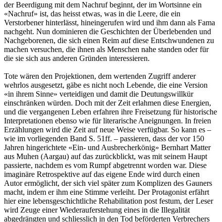
der Beerdigung mit dem Nachruf beginnt, der im Wortsinne ein
«Nachruf» ist, das heisst etwas, was in die Leere, die ein
Verstorbener hinterlässt, hineingerufen wird und ihm dann als Fama
nachgeht. Nun dominieren die Geschichten der Überlebenden und
Nachgeborenen, die sich einen Reim auf diese Entschwundenen zu
machen versuchen, die ihnen als Menschen nahe standen oder für
die sie sich aus anderen Gründen interessieren.
Tote wären den Projektionen, dem wertenden Zugriff anderer
wehrlos ausgesetzt, gäbe es nicht noch Lebende, die eine Version
«in ihrem Sinne» verteidigen und damit die Deutungswillkür
einschränken würden. Doch mit der Zeit erlahmen diese Energien,
und die vergangenen Leben erfahren ihre Freisetzung für historische
Interpretationen ebenso wie für literarische Aneignungen. In freien
Erzählungen wird die Zeit auf neue Weise verfügbar. So kann es –
wie im vorliegenden Band S. 51ff. – passieren, dass der vor 150
Jahren hingerichtete «Ein- und Ausbrecherkönig» Bernhart Matter
aus Muhen (Aargau) auf das zurückblickt, was mit seinem Haupt
passierte, nachdem es vom Rumpf abgetrennt worden war. Diese
imaginäre Retrospektive auf das eigene Ende wird durch einen
Autor ermöglicht, der sich viel später zum Komplizen des Gauners
macht, indem er ihm eine Stimme verleiht. Der Protagonist erfährt
hier eine lebensgeschichtliche Rehabilitation post festum, der Leser
wird Zeuge einer Wiederauferstehung eines in die Illegali­tät
abgedrängten und schliesslich in den Tod beförderten Verbrechers