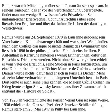
Ramuz war mit Mitteilungen über seine Person äusserst sparsam. In
seinem Tagebuch, das er vor der Veröffentlichung überarbeitete,
findet man nur wenige Hinweise auf sein Privatleben. Sein
umfangreicher Briefwechsel gibt nur Aufschluss über seine
literarischen Projekte und über das kulturelle Leben der damaligen
Westschweiz.
Ramuz wurde am 24. September 1878 in Lausanne geboren; sein
Vater hatte ein Kolonialwarengeschäft und war später Weinhändler.
Nach dem Collège classique besuchte Ramuz das Gymnasium und
liess sich 1896 in der philosophischen Fakultät einschreiben. Ein
Aufenthalt in Karlsruhe hinterliess wenig Erinnerungen, dafür den
Entschluss, Dichter zu werden. Nicht ohne Schwierigkeiten erhielt
er vom Vater die Erlaubnis, seine Studien in Paris fortzusetzen, um
eine Doktorarbeit über den Dichter Maurice de Guérin zu schreiben.
Daraus wurde nichts, dafür fand er sich in Paris als Dichter. Mehr
als zehn Jahre verbrachte er – mit längeren Unterbrüchen – in Paris.
Dort lernte er auch seine Frau kennen, die Malerin Cécile Cellier. Im
Krieg lernte er Igor Strawinsky kennen; aus ihrer Zusammenarbeit
entstand die «Histoire du Soldat».
Von 1926 an veröffentlichte der Pariser Verlag Grasset seine Werke.
1936 erhielt er den Grossen Preis der Schweizer Schillerstiftung.
Ramuz starb am 23. Mai 1947 in Pully bei Lausanne.