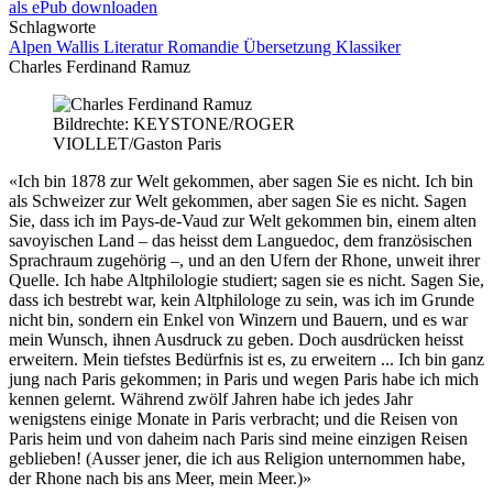
als ePub downloaden
Schlagworte
Alpen
Wallis
Literatur
Romandie
Übersetzung
Klassiker
Charles Ferdinand Ramuz
Bildrechte: KEYSTONE/ROGER
VIOLLET/Gaston Paris
«Ich bin 1878 zur Welt gekommen, aber sagen Sie es nicht. Ich bin
als Schweizer zur Welt gekommen, aber sagen Sie es nicht. Sagen
Sie, dass ich im Pays-de-Vaud zur Welt gekommen bin, einem alten
savoyischen Land – das heisst dem Languedoc, dem französischen
Sprachraum zugehörig –, und an den Ufern der Rhone, unweit ihrer
Quelle. Ich habe Altphilologie studiert; sagen sie es nicht. Sagen Sie,
dass ich bestrebt war, kein Altphilologe zu sein, was ich im Grunde
nicht bin, sondern ein Enkel von Winzern und Bauern, und es war
mein Wunsch, ihnen Ausdruck zu geben. Doch ausdrücken heisst
erweitern. Mein tiefstes Bedürfnis ist es, zu erweitern ... Ich bin ganz
jung nach Paris gekommen; in Paris und wegen Paris habe ich mich
kennen gelernt. Während zwölf Jahren habe ich jedes Jahr
wenigstens einige Monate in Paris verbracht; und die Reisen von
Paris heim und von daheim nach Paris sind meine einzigen Reisen
geblieben! (Ausser jener, die ich aus Religion unternommen habe,
der Rhone nach bis ans Meer, mein Meer.)»