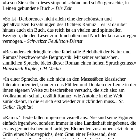
«Lesen Sie selber dieses stupend schöne und schön gemachte, in
Leinen gebundene Buch.»
Die Zeit
«So ist ‹Derborence› nicht allein eine der schönsten und
gehaltvollsten Erzählungen des Dichters Ramuz – es ist darüber
hinaus auch ein Buch, das reich ist an vitalen und spirituellen
Bezügen, die den Leser zum Innehalten und Nachdenken anzuregen
vermögen.»
Schweizer Feuilleton-Dienst
«Besonders eindringlich: eine fabelhafte Belebtheit der Natur und
Ramuz‘ beschwörende Bergmystik. Mit seiner archaischen,
sinnlichen Sprache bietet dieser Roman einen hohen Sprachgenuss.»
Hansruedi Kugler, CH Media
«In einer Sprache, die sich nicht an den Massstäben klassischer
Literatur orientiert, sondern das Fühlen und Denken der Leute in der
ihnen eigenen Weise zu beschreiben versucht, die sich also am
‹Volksmund› schult, erzählt Ramuz, wie Antoine in eine Welt
zurückkehrt, in die er sich erst wieder zurückfinden muss.»
St.
Galler Tagblatt
«Ramuz‘ Texte fallen ungemein visuell aus. Nie sind seine Figuren
einfach irgendwo, sondern immer in eine Landschaft eingebettet, die
er aus geometrischen und farbigen Elementen zusammensetzt: dem
Grün eines Moosteppichs, dem Grau einer Felswand, dem