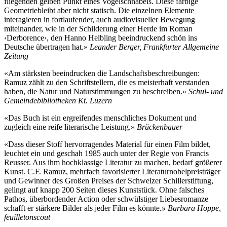
fliegenden gelben Punkt eines Vogelschnabels. Diese farbige
Geometriebleibt aber nicht statisch. Die einzelnen Elemente
interagieren in fortlaufender, auch audiovisueller Bewegung
miteinander, wie in der Schilderung einer Herde im Roman
‹Derborence›, den Hanno Helbling beeindruckend schön ins
Deutsche übertragen hat.»
Leander Berger, Frankfurter Allgemeine
Zeitung
«Am stärksten beeindrucken die Landschaftsbeschreibungen:
Ramuz zählt zu den Schriftstellern, die es meisterhaft verstanden
haben, die Natur und Naturstimmungen zu beschreiben.»
Schul- und
Gemeindebibliotheken Kt. Luzern
«Das Buch ist ein ergreifendes menschliches Dokument und
zugleich eine reife literarische Leistung.»
Brückenbauer
«Dass dieser Stoff hervorragendes Material für einen Film bildet,
leuchtet ein und geschah 1985 auch unter der Regie von Francis
Reusser. Aus ihm hochklassige Literatur zu machen, bedarf größerer
Kunst. C.F. Ramuz, mehrfach favorisierter Literaturnobelpreisträger
und Gewinner des Großen Preises der Schweizer Schillerstiftung,
gelingt auf knapp 200 Seiten dieses Kunststück. Ohne falsches
Pathos, überbordender Action oder schwülstiger Liebesromanze
schafft er stärkere Bilder als jeder Film es könnte.
» Barbara Hoppe,
feuilletonscout