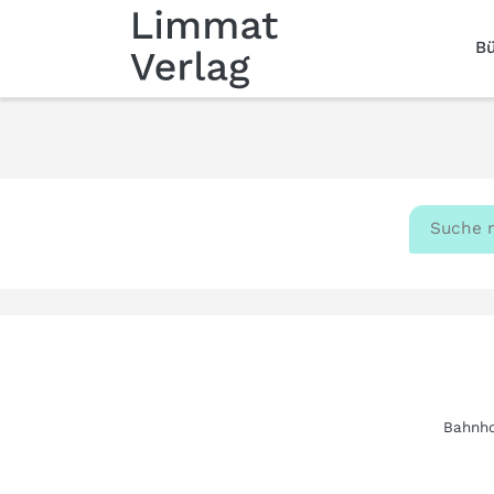
B
Bahnho